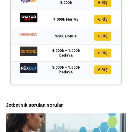
8.000₺
GİRİŞ
4.000₺ Her Ay
GİRİŞ
%300 Bonus
GİRİŞ
4.000₺ + 1.000₺
GİRİŞ
bedava
3.000₺ + 1.500₺
GİRİŞ
bedava
Jetbet sık sorulan sorular