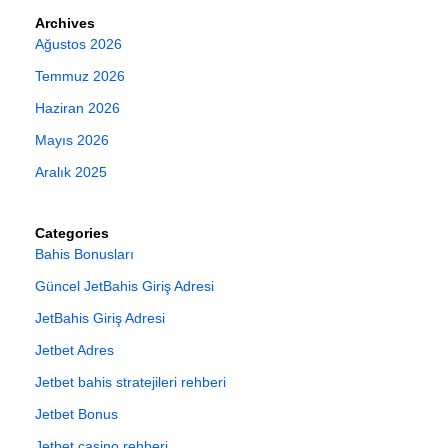
Archives
Ağustos 2026
Temmuz 2026
Haziran 2026
Mayıs 2026
Aralık 2025
Categories
Bahis Bonusları
Güncel JetBahis Giriş Adresi
JetBahis Giriş Adresi
Jetbet Adres
Jetbet bahis stratejileri rehberi
Jetbet Bonus
Jetbet casino rehberi