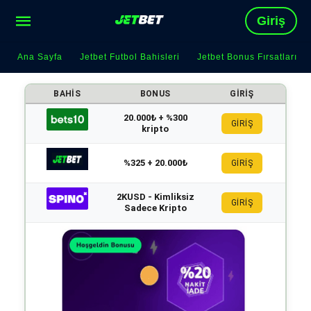
Giriş
Ana Sayfa
Jetbet Futbol Bahisleri
Jetbet Bonus Fırsatları
BAHIS
BONUS
GIRIŞ
20.000₺ + %300
GİRİŞ
kripto
%325 + 20.000₺
GİRİŞ
2KUSD - Kimliksiz
GİRİŞ
Sadece Kripto