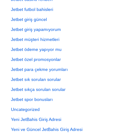
Jetbet futbol bahisleri
Jetbet giriş güncel
Jetbet giriş yapamıyorum
Jetbet müşteri hizmetleri
Jetbet ödeme yapıyor mu
Jetbet özel promosyonlar
Jetbet para çekme yorumları
Jetbet sık sorulan sorular
Jetbet sıkça sorulan sorular
Jetbet spor bonusları
Uncategorized
Yeni JetBahis Giriş Adresi
Yeni ve Güncel JetBahis Giriş Adresi