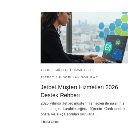
JETBET MÜŞTERI HIZMETLERI
JETBET SIK SORULAN SORULAR
Jetbet Müşteri Hizmetleri 2026
Destek Rehberi
2026 yılında Jetbet müşteri hizmetleri ile nasıl hızlı
etkili iletişim kurabileceğinizi öğrenin. Canlı destek, 
posta ve sıkça sorulan sorularla…
4 hafta Önce