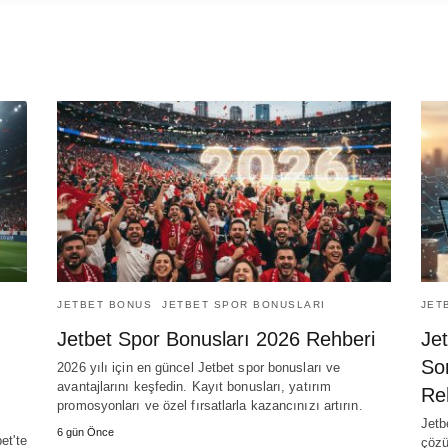
JETBET BONUS
JETBET SPOR BONUSLARI
JET
Jetbet Spor Bonusları 2026 Rehberi
Je
So
2026 yılı için en güncel Jetbet spor bonusları ve
avantajlarını keşfedin. Kayıt bonusları, yatırım
Re
promosyonları ve özel fırsatlarla kazancınızı artırın.
Jetb
6 gün Önce
et'te
çözü