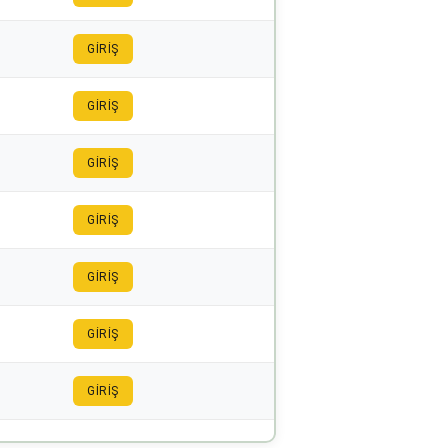
GİRİŞ
GİRİŞ
GİRİŞ
GİRİŞ
GİRİŞ
GİRİŞ
GİRİŞ