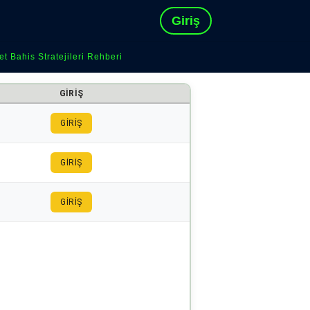
Giriş
et Bahis Stratejileri Rehberi
GIRIŞ
GİRİŞ
GİRİŞ
GİRİŞ