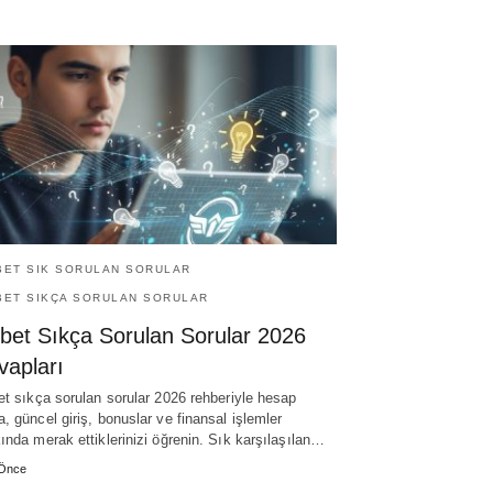
BET SIK SORULAN SORULAR
BET SIKÇA SORULAN SORULAR
tbet Sıkça Sorulan Sorular 2026
vapları
et sıkça sorulan sorular 2026 rehberiyle hesap
, güncel giriş, bonuslar ve finansal işlemler
ında merak ettiklerinizi öğrenin. Sık karşılaşılan…
 Önce