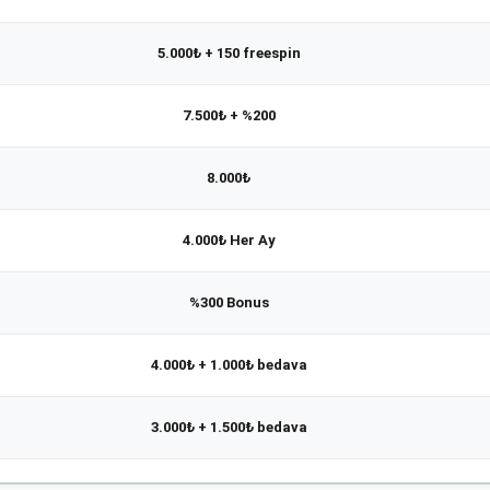
5.000₺ + 150 freespin
7.500₺ + %200
8.000₺
4.000₺ Her Ay
%300 Bonus
4.000₺ + 1.000₺ bedava
3.000₺ + 1.500₺ bedava