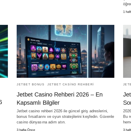
öğre
1 haf
JETBET BONUS
JETBET CASINO REHBERI
JET
Jetbet Casino Rehberi 2026 – En
Jet
6
Kapsamlı Bilgiler
So
Jetbet casino rehberi 2026 ile güncel giriş adreslerini,
2026
bonus fırsatlarını ve oyun stratejilerini keşfedin. Güvenle
Bu r
casino dünyasına adım atın.
heme
3 hafta Önce
3 haf