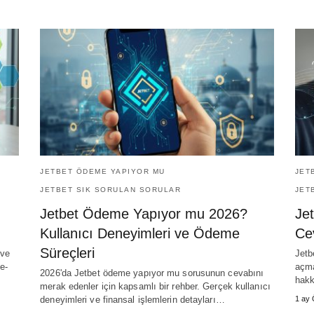
JETBET ÖDEME YAPIYOR MU
JET
JETBET SIK SORULAN SORULAR
JET
Jetbet Ödeme Yapıyor mu 2026?
Je
Kullanıcı Deneyimleri ve Ödeme
Ce
Süreçleri
 ve
Jetb
e-
açma
2026'da Jetbet ödeme yapıyor mu sorusunun cevabını
hakk
merak edenler için kapsamlı bir rehber. Gerçek kullanıcı
deneyimleri ve finansal işlemlerin detayları…
1 ay