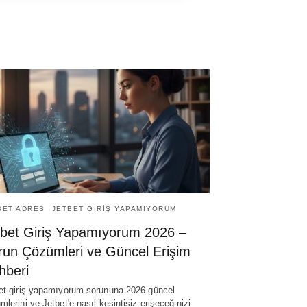
BET ADRES
JETBET GIRIŞ YAPAMIYORUM
tbet Giriş Yapamıyorum 2026 –
run Çözümleri ve Güncel Erişim
hberi
et giriş yapamıyorum sorununa 2026 güncel
mlerini ve Jetbet'e nasıl kesintisiz erişeceğinizi