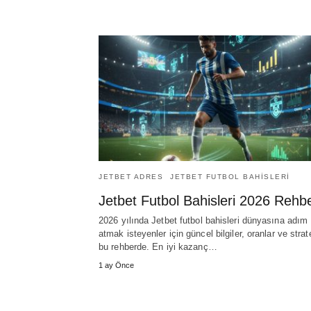
JETBET ADRES
JETBET FUTBOL BAHISLERI
Jetbet Futbol Bahisleri 2026 Rehbe
2026 yılında Jetbet futbol bahisleri dünyasına adım
atmak isteyenler için güncel bilgiler, oranlar ve strate
bu rehberde. En iyi kazanç…
1 ay Önce