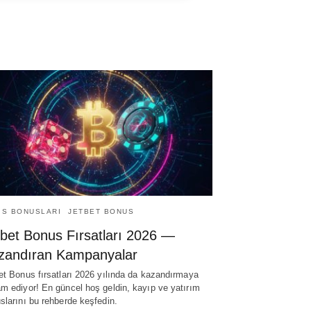
IS BONUSLARI
JETBET BONUS
tbet Bonus Fırsatları 2026 —
zandıran Kampanyalar
et Bonus fırsatları 2026 yılında da kazandırmaya
m ediyor! En güncel hoş geldin, kayıp ve yatırım
slarını bu rehberde keşfedin.