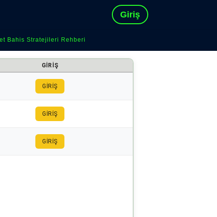
Giriş
et Bahis Stratejileri Rehberi
GIRIŞ
GİRİŞ
GİRİŞ
GİRİŞ