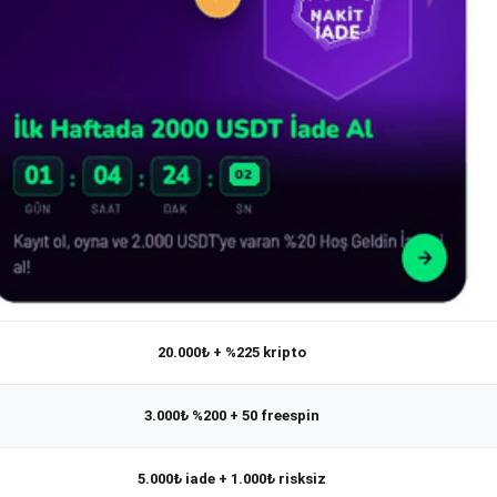
20.000₺ + %225 kripto
3.000₺ %200 + 50 freespin
5.000₺ iade + 1.000₺ risksiz