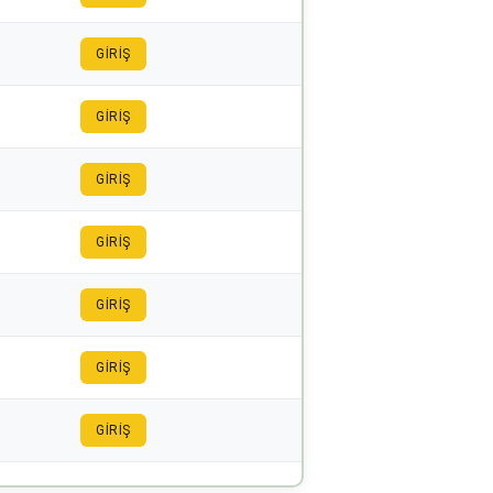
GİRİŞ
GİRİŞ
GİRİŞ
GİRİŞ
GİRİŞ
GİRİŞ
GİRİŞ