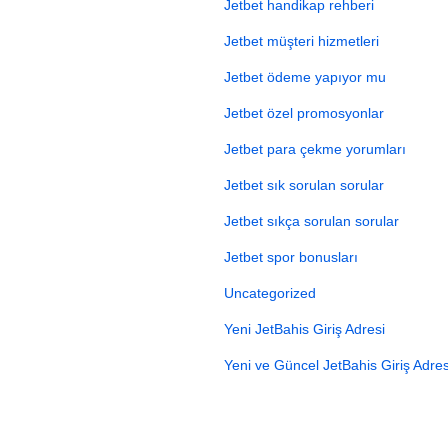
Jetbet handikap rehberi
Jetbet müşteri hizmetleri
Jetbet ödeme yapıyor mu
Jetbet özel promosyonlar
Jetbet para çekme yorumları
Jetbet sık sorulan sorular
Jetbet sıkça sorulan sorular
Jetbet spor bonusları
Uncategorized
Yeni JetBahis Giriş Adresi
Yeni ve Güncel JetBahis Giriş Adres