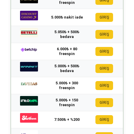
GİRİŞ
freespin
5.000₺ nakit iade
GİRİŞ
5.050₺ + 500₺
GİRİŞ
bedava
6.000₺ + 80
GİRİŞ
freespin
5.000₺ + 500₺
GİRİŞ
bedava
5.000₺ + 300
GİRİŞ
freespin
5.000₺ + 150
GİRİŞ
freespin
7.500₺ + %200
GİRİŞ