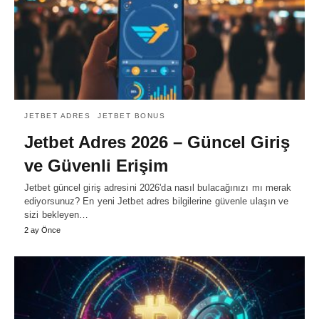
JETBET ADRES
JETBET BONUS
Jetbet Adres 2026 – Güncel Giriş
ve Güvenli Erişim
Jetbet güncel giriş adresini 2026'da nasıl bulacağınızı mı merak
ediyorsunuz? En yeni Jetbet adres bilgilerine güvenle ulaşın ve
sizi bekleyen…
2 ay Önce