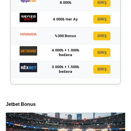
8.000₺
GİRİŞ
4.000₺ Her Ay
GİRİŞ
%300 Bonus
GİRİŞ
4.000₺ + 1.000₺
GİRİŞ
bedava
3.000₺ + 1.500₺
GİRİŞ
bedava
Jetbet Bonus