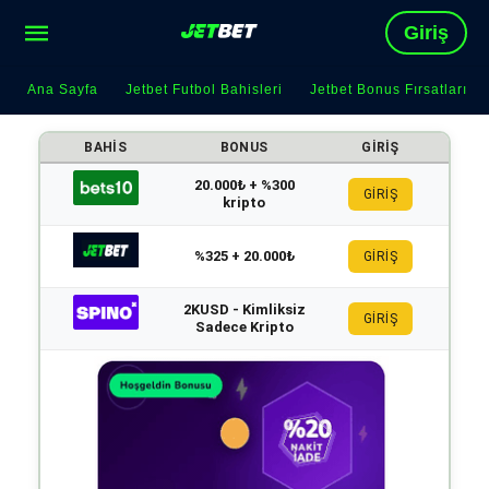
Giriş
Ana Sayfa
Jetbet Futbol Bahisleri
Jetbet Bonus Fırsatları
BAHIS
BONUS
GIRIŞ
20.000₺ + %300
GİRİŞ
kripto
%325 + 20.000₺
GİRİŞ
2KUSD - Kimliksiz
GİRİŞ
Sadece Kripto