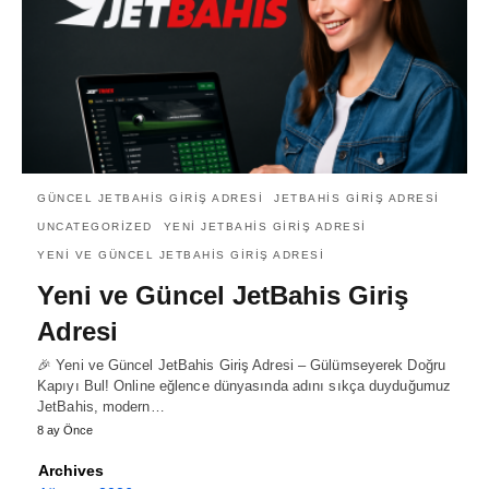
GÜNCEL JETBAHIS GIRIŞ ADRESI
JETBAHIS GIRIŞ ADRESI
UNCATEGORIZED
YENI JETBAHIS GIRIŞ ADRESI
YENI VE GÜNCEL JETBAHIS GIRIŞ ADRESI
Yeni ve Güncel JetBahis Giriş
Adresi
🎉 Yeni ve Güncel JetBahis Giriş Adresi – Gülümseyerek Doğru
Kapıyı Bul! Online eğlence dünyasında adını sıkça duyduğumuz
JetBahis, modern…
8 ay Önce
Archives