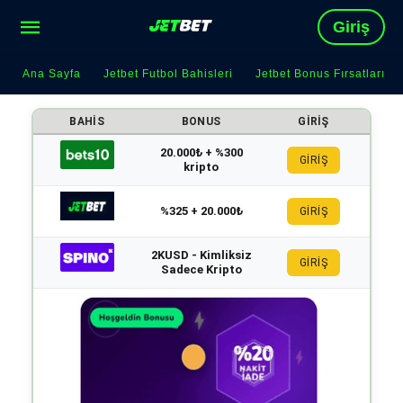
Giriş
Ana Sayfa
Jetbet Futbol Bahisleri
Jetbet Bonus Fırsatları
BAHIS
BONUS
GIRIŞ
20.000₺ + %300
GİRİŞ
kripto
%325 + 20.000₺
GİRİŞ
2KUSD - Kimliksiz
GİRİŞ
Sadece Kripto