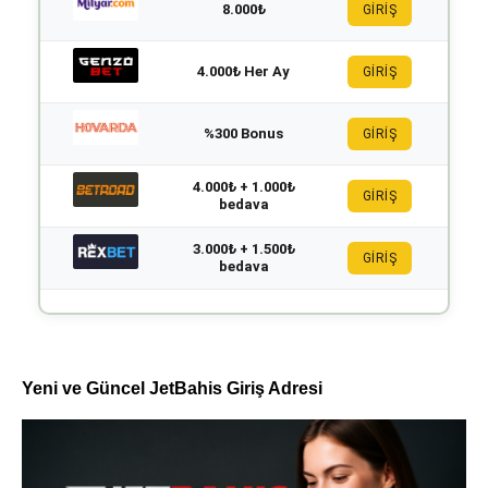
8.000₺
GİRİŞ
4.000₺ Her Ay
GİRİŞ
%300 Bonus
GİRİŞ
4.000₺ + 1.000₺
GİRİŞ
bedava
3.000₺ + 1.500₺
GİRİŞ
bedava
Yeni ve Güncel JetBahis Giriş Adresi